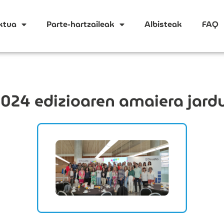
ktua
Parte-hartzaileak
Albisteak
FAQ
024 edizioaren amaiera jard