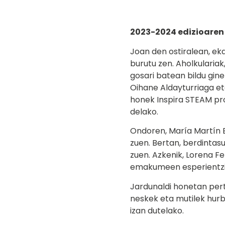
2023-2024 edizioaren
Joan den ostiralean, eka
burutu zen. Aholkularia
gosari batean bildu gin
Oihane Aldayturriaga et
honek Inspira STEAM pr
delako.
Ondoren, María Martín B
zuen. Bertan, berdintas
zuen. Azkenik, Lorena Fe
emakumeen esperientzia
Jardunaldi honetan perts
neskek eta mutilek hur
izan dutelako.