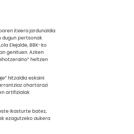
aren itxiera jardunaldia
en dugun pertsonak
ola Elejalde, BBK-ko
zan genituen. Azken
ihotzeraino” heltzen
” hitzaldia eskaini
arrantziaz ohartarazi
n artifizialak
ste ikasturte batez,
tak ezagutzeko aukera