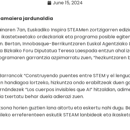
June 15, 2024
 amaiera jardunaldia
inaren 7an, Euskadiko Inspira STEAMen zortzigarren edizio
k, ikastetxeetako ordezkariak eta programa posible egit
en. Bertan, Innobasque-Berrikuntzaren Euskal Agentziako L
a Bizkaiko Foru Diputatua Teresa Laespada entzun ahal i
ogramaren garrantzia azpimarratu zuen, “hezkuntzaren b
arrancok “Construyendo puentes entre STEM y el lenguaje
un handiagoa lortzeko, hizkuntza ondo erabiltzeak duen g
rnándezek “Los cuerpos invisibles que AI” hitzaldian, adime
 txertatu behar duela adierazi zuen.
ona horien guztien lana aitortu eta eskertu nahi dugu. Be
bileko erreferenteen eskutik STEAM lanbideak eta ikaske