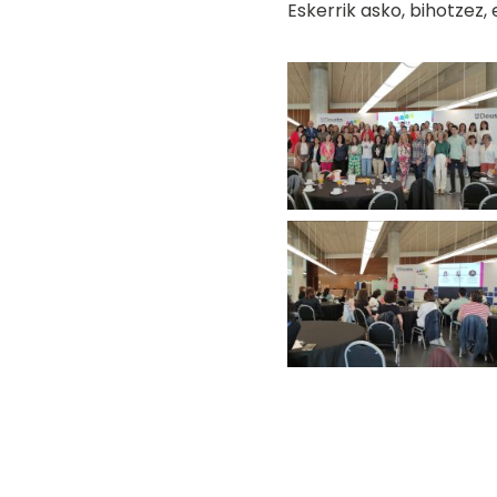
Eskerrik asko, bihotzez,