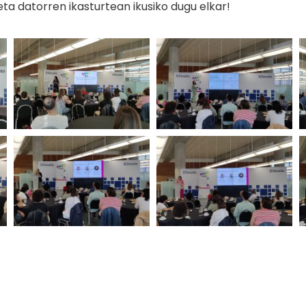
 eta datorren ikasturtean ikusiko dugu elkar!