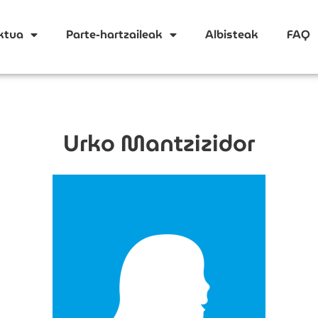
ktua
Parte-hartzaileak
Albisteak
FAQ
Urko Mantzizidor