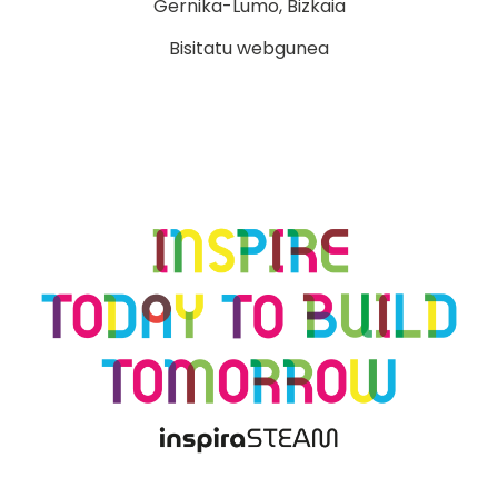
Gernika-Lumo, Bizkaia
Bisitatu webgunea