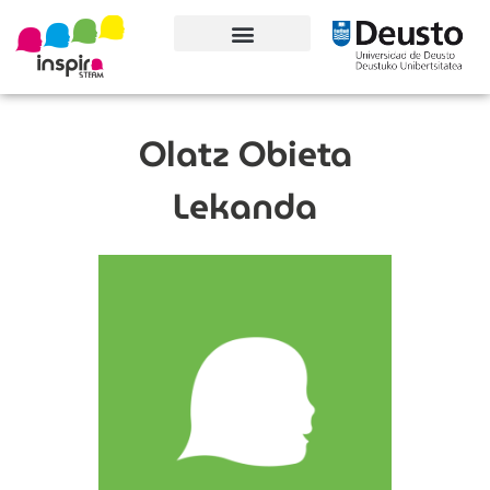
Ezagutu proiektua
Parte-hartzaileak
Olatz Obieta
Lekanda