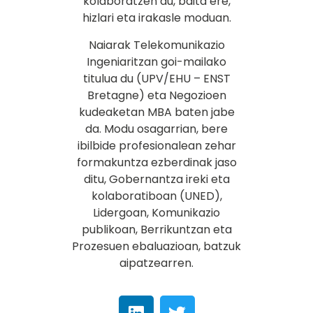
kolaboratzen du, baita ere,
hizlari eta irakasle moduan.
Naiarak Telekomunikazio
Ingeniaritzan goi-mailako
titulua du (UPV/EHU – ENST
Bretagne) eta Negozioen
kudeaketan MBA baten jabe
da. Modu osagarrian, bere
ibilbide profesionalean zehar
formakuntza ezberdinak jaso
ditu, Gobernantza ireki eta
kolaboratiboan (UNED),
Lidergoan, Komunikazio
publikoan, Berrikuntzan eta
Prozesuen ebaluazioan, batzuk
aipatzearren.