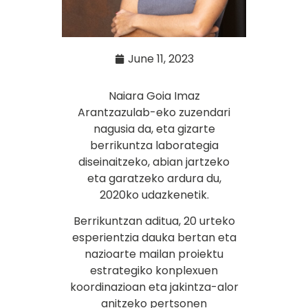
June 11, 2023
Naiara Goia Imaz
Arantzazulab-eko zuzendari
nagusia da, eta gizarte
berrikuntza laborategia
diseinaitzeko, abian jartzeko
eta garatzeko ardura du,
2020ko udazkenetik.
Berrikuntzan aditua, 20 urteko
esperientzia dauka bertan eta
nazioarte mailan proiektu
estrategiko konplexuen
koordinazioan eta jakintza-alor
anitzeko pertsonen