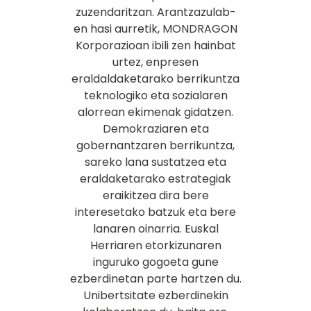
zuzendaritzan. Arantzazulab-
en hasi aurretik, MONDRAGON
Korporazioan ibili zen hainbat
urtez, enpresen
eraldaldaketarako berrikuntza
teknologiko eta sozialaren
alorrean ekimenak gidatzen.
Demokraziaren eta
gobernantzaren berrikuntza,
sareko lana sustatzea eta
eraldaketarako estrategiak
eraikitzea dira bere
interesetako batzuk eta bere
lanaren oinarria. Euskal
Herriaren etorkizunaren
inguruko gogoeta gune
ezberdinetan parte hartzen du.
Unibertsitate ezberdinekin