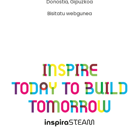
Donostia, Gipuzkoa
Bisitatu webgunea