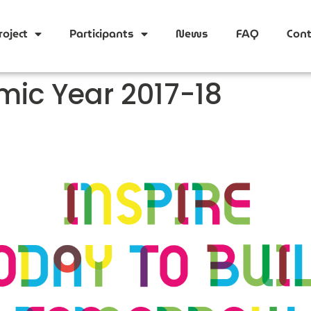
oject
Participants
News
FAQ
Cont
ic Year 2017-18