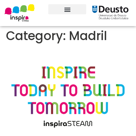
Ezagutu proiektua
Parte-hartzaileak
Category:
Madril