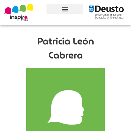
Conoce el proyecto
Patricia León
Cabrera