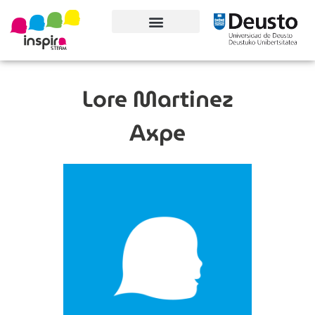
Conoce el proyecto
Lore Martinez
Axpe