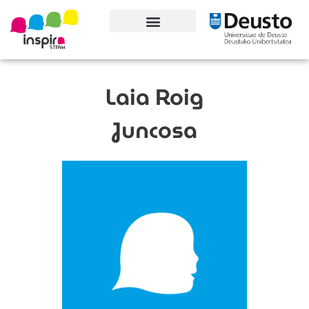
Conoce el proyecto
Laia Roig
Juncosa