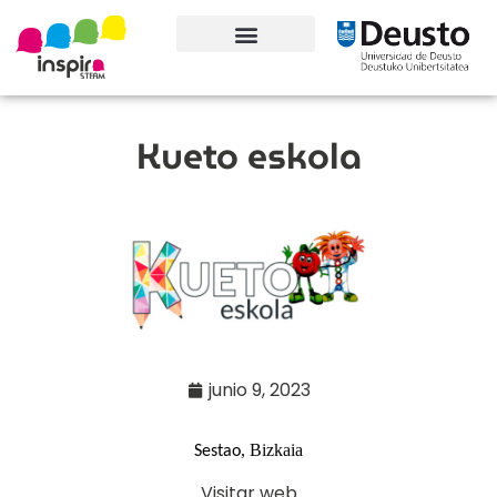
Conoce el proyecto
Kueto eskola
junio 9, 2023
, Bizkaia
Sestao
Visitar web