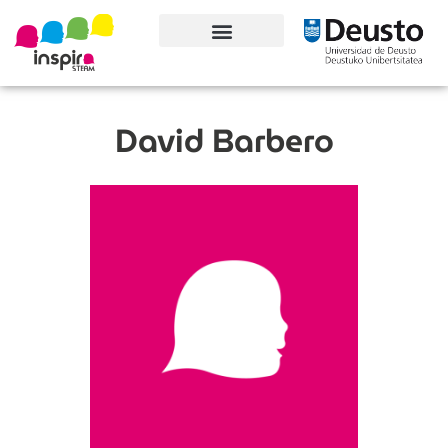
Conoce el proyecto
David Barbero