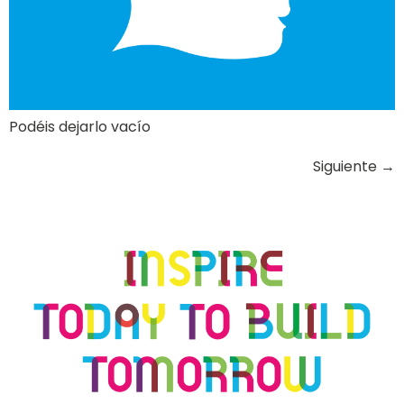
Podéis dejarlo vacío
Siguiente
→