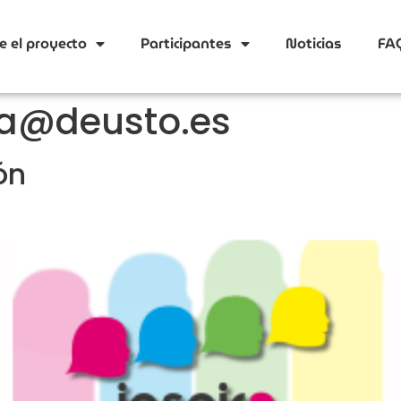
e el proyecto
Participantes
Noticias
FA
a@deusto.es
ón