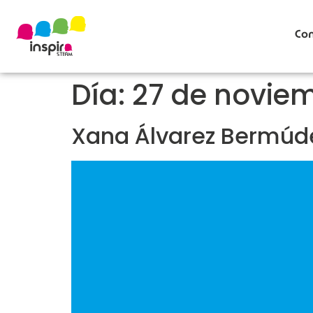
Con
Día:
27 de novie
Xana Álvarez Bermúd