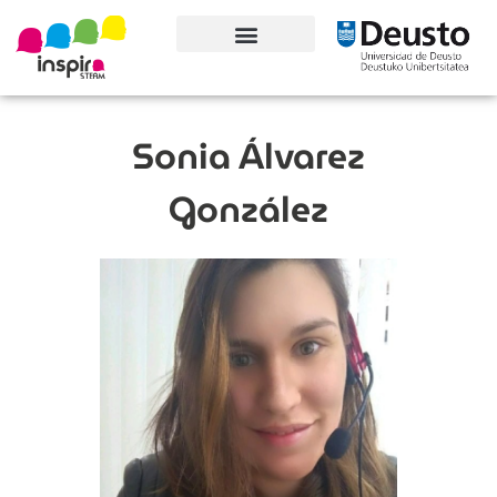
Conoce el proyecto
Sonia Álvarez
González