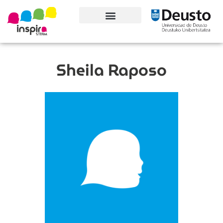
Conoce el proyecto
Sheila Raposo