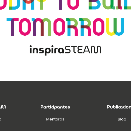
EAM
Participantes
Publicacio
a
Mentoras
Blog