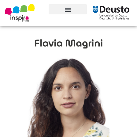
Conoce el proyecto
Flavia Magrini