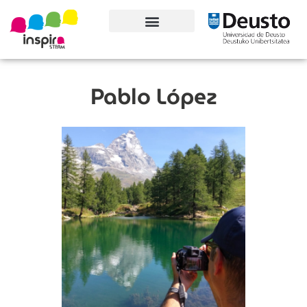
Conoce el proyecto
Pablo López