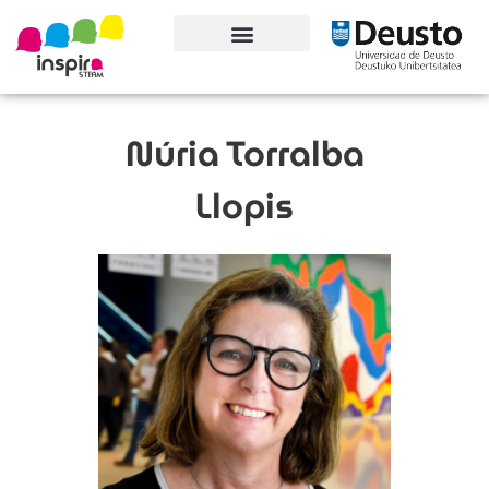
Conoce el proyecto
Núria Torralba
Llopis