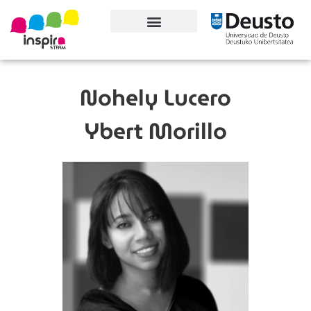
Conoce el proyecto
Nohely Lucero
Ybert Morillo