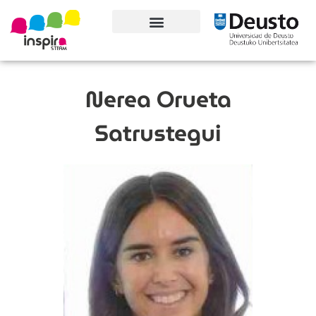
Conoce el proyecto
Nerea Orueta
Satrustegui