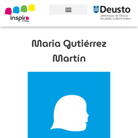
Conoce el proyecto
Maria Gutiérrez
Martín