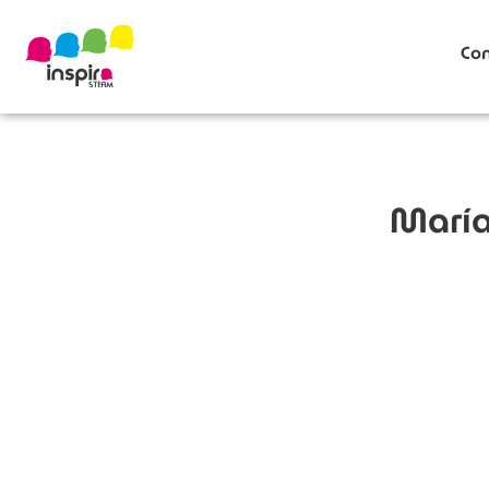
Con
María