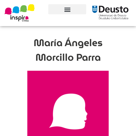
Conoce el proyecto
María Ángeles
Morcillo Parra