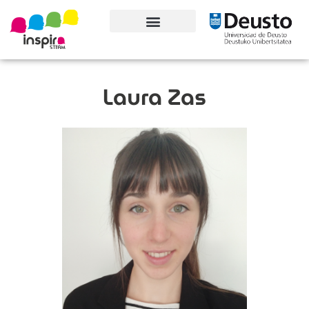
Conoce el proyecto
Laura Zas