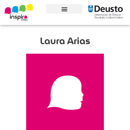
Conoce el proyecto
Laura Arias