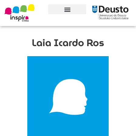
Conoce el proyecto
Laia Icardo Ros