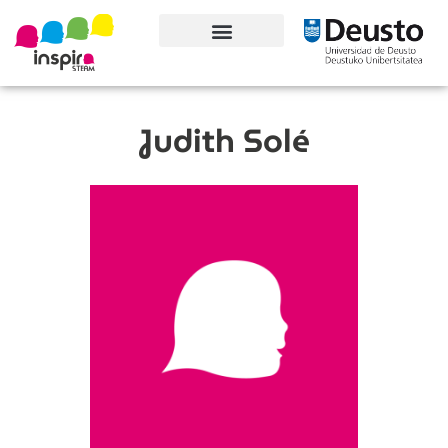
Conoce el proyecto
Judith Solé