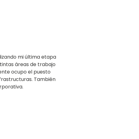
alizando mi última etapa
stintas áreas de trabajo
ente ocupo el puesto
frastructuras. También
rporativa.