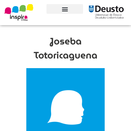
Conoce el proyecto
Joseba
Totoricaguena