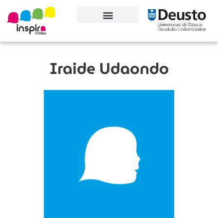
Conoce el proyecto
Iraide Udaondo