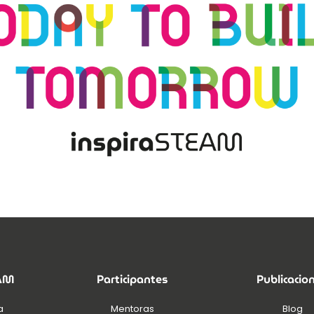
EAM
Participantes
Publicacio
a
Mentoras
Blog