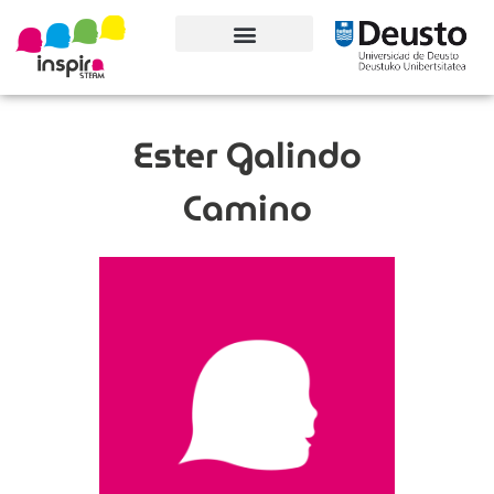
Conoce el proyecto
Ester Galindo
Camino