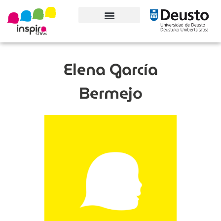
Conoce el proyecto
Elena García
Bermejo