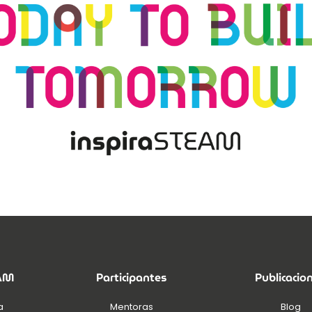
EAM
Participantes
Publicacio
a
Mentoras
Blog