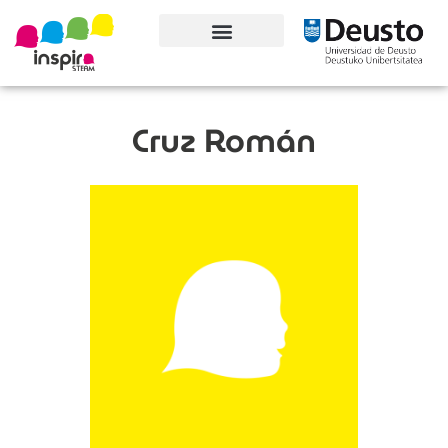
Conoce el proyecto
Cruz Román