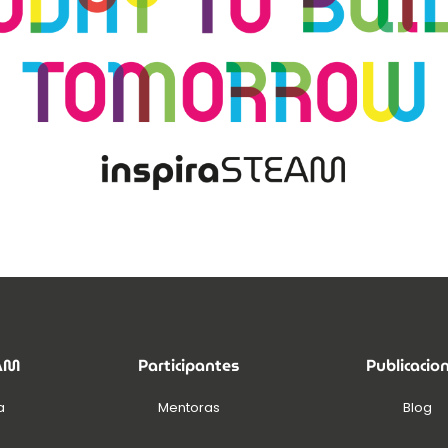
EAM
Participantes
Publicacio
a
Mentoras
Blog