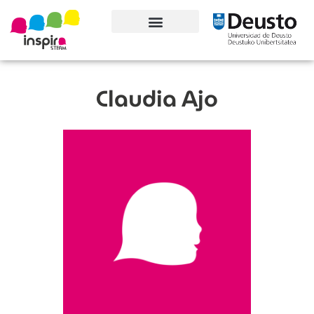
Conoce el proyecto
Claudia Ajo