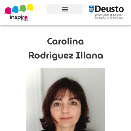
Conoce el proyecto
Carolina
Rodriguez Illana