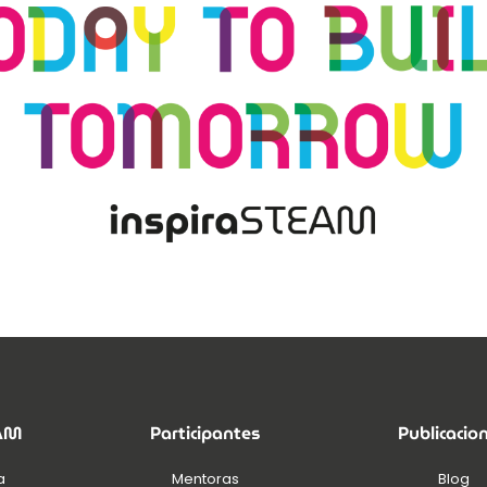
EAM
Participantes
Publicacio
a
Mentoras
Blog