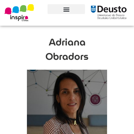
Conoce el proyecto
Adriana
Obradors