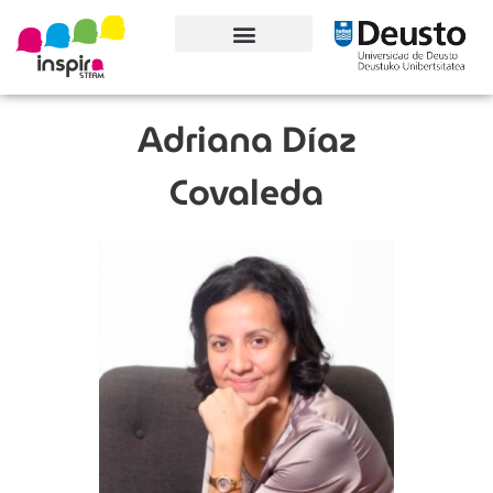
Conoce el proyecto
Adriana Díaz
Covaleda